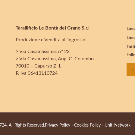
Tarallificio Le Bontà del Grano S.r.l.
Line
Line
Produzione e Vendita all’ingrosso
Tutti
> Via Casamassima, n° 23
Foll
> Via Casamassima, Ang. C. Colombo
70010 – Capurso Z. I.
P. Iva 06413110724
24. All Rights Reserved.
Privacy Policy
-
Cookies Policy
-
Unit_Network