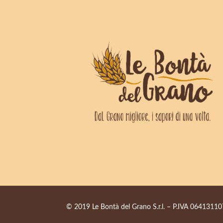
© 2019 Le Bontà del Grano S.r.l. – P.IVA 064131107