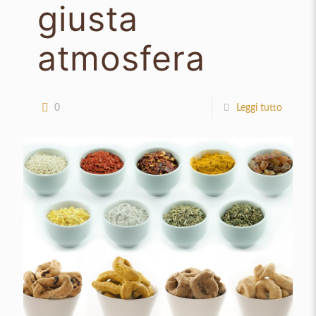
giusta
atmosfera
0
Leggi tutto